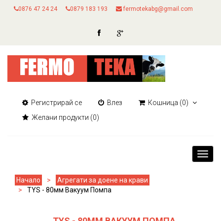
0876 47 24 24
0879 183 193
fermotekabg@gmail.com
Регистрирай се
Влез
Кошница
(0)
Желани продукти
(0)
Toggl
navig
Начало
Агрегати за доене на крави
TYS - 80мм Вакуум Помпа
TYS - 80ММ ВАКУУМ ПОМПА