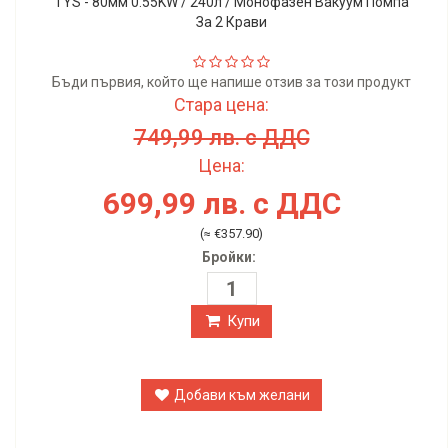
TYS - 80мм 0.55KW / 240л / Монофазен Вакуум Помпа
За 2 Крави
Бъди първия, който ще напише отзив за този продукт
Стара цена:
749,99 лв. с ДДС
Цена:
699,99 лв. с ДДС
(≈ €357.90)
Бройки:
Купи
Добави към желани