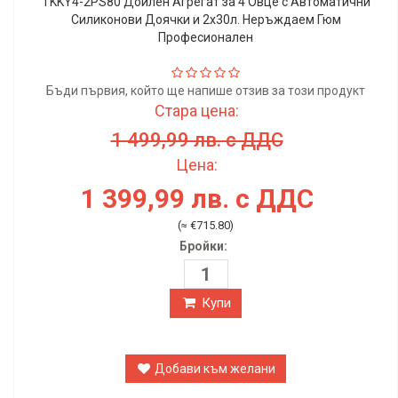
TKKY4-2PS80 Доилен Aгрегат за 4 Oвце с Автоматични
Силиконови Доячки и 2х30л. Неръждаем Гюм
Професионален
Бъди първия, който ще напише отзив за този продукт
Стара цена:
1 499,99 лв. с ДДС
Цена:
1 399,99 лв. с ДДС
(≈ €715.80)
Бройки:
Купи
Добави към желани