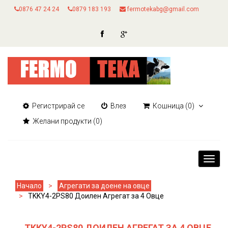
0876 47 24 24
0879 183 193
fermotekabg@gmail.com
Регистрирай се
Влез
Кошница
(0)
Желани продукти
(0)
Toggl
navig
Начало
Агрегати за доене на овце
TKKY4-2PS80 Доилен Aгрегат за 4 Oвце
TKKY4-2PS80 ДОИЛЕН AГРЕГАТ ЗА 4 OВЦЕ