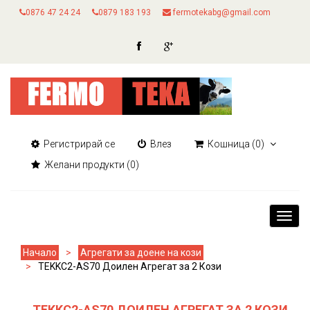
0876 47 24 24
0879 183 193
fermotekabg@gmail.com
Регистрирай се
Влез
Кошница
(0)
Желани продукти
(0)
Toggl
navig
Начало
Агрегати за доене на кози
TEKKC2-AS70 Доилен Aгрегат за 2 Кози
TEKKC2-AS70 ДОИЛЕН AГРЕГАТ ЗА 2 КОЗИ