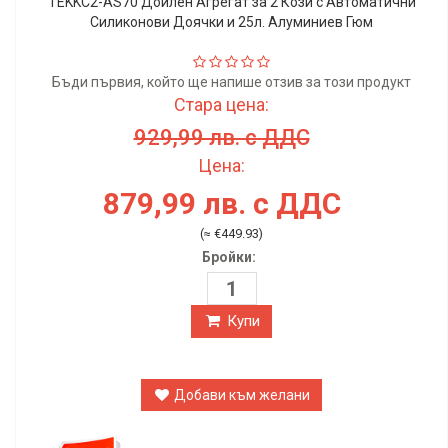
TEKKC2-AS70 Доилен Aгрегат за 2 Кози с Автоматични
Силиконови Доячки и 25л. Алуминиев Гюм
Бъди първия, който ще напише отзив за този продукт
Стара цена:
929,99 лв. с ДДС
Цена:
879,99 лв. с ДДС
(≈ €449.93)
Бройки:
Купи
Добави към желани
Безплатна доставка