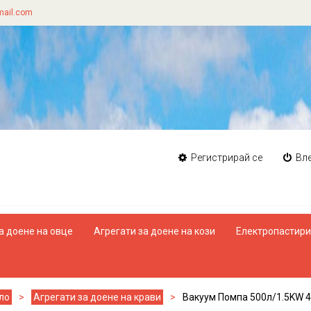
ail.com
Регистрирай се
Вл
а доене на овце
Агрегати за доене на кози
Електропастир
ло
Агрегати за доене на крави
Вакуум Помпа 500л/1.5KW 