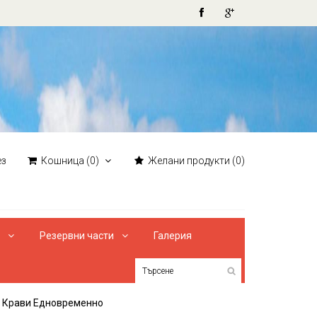
ез
Кошница
(0)
Желани продукти
(0)
и
Резервни части
Галерия
4 Крави Едновременно