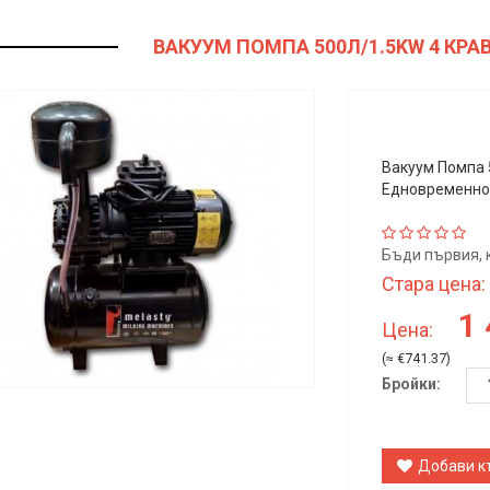
ВАКУУМ ПОМПА 500Л/1.5KW 4 КР
Вакуум Помпа 
Едновременн
Бъди първия, 
Стара цена:
1
Цена:
(≈ €741.37)
Бройки:
Добави к