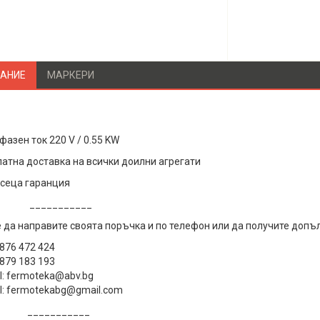
АНИЕ
МАРКЕРИ
азен ток 220 V / 0.55 KW
атна доставка на всички доилни агрегати
сеца гаранция
_________
да направите своята поръчка и по телефон или да получите допъ
0876 472 424
0879 183 193
l: fermoteka@abv.bg
l: fermotekabg@gmail.com
_________