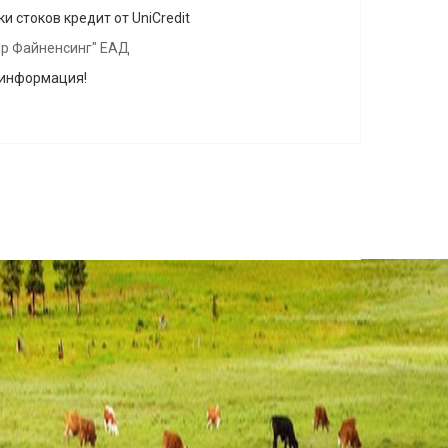
и стоков кредит от UniCredit
ър Файненсинг" ЕАД
 информация!