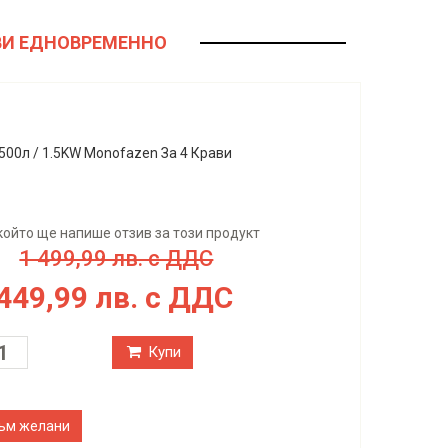
АВИ ЕДНОВРЕМЕННО
500л / 1.5KW Monofazen За 4 Крави
о
който ще напише отзив за този продукт
1 499,99 лв. с ДДС
 449,99 лв. с ДДС
Купи
ъм желани