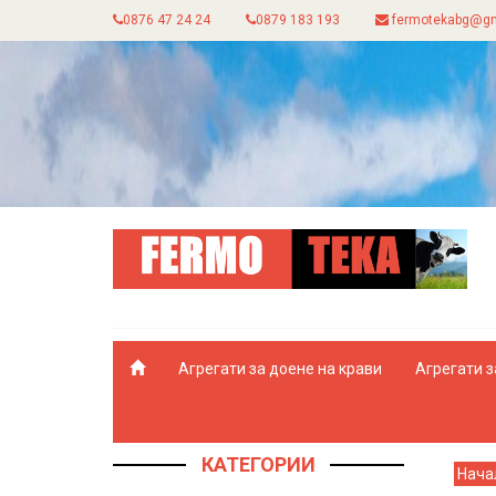
0876 47 24 24
0879 183 193
fermotekabg@gm
Агрегати за доене на крави
Агрегати з
КАТЕГОРИИ
Нача